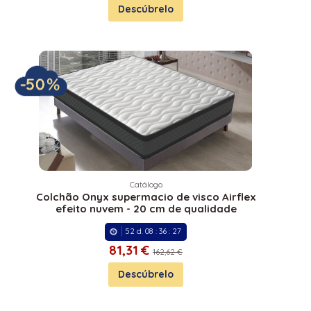
Descúbrelo
Catálogo
Colchão Onyx supermacio de visco Airflex
efeito nuvem - 20 cm de qualidade
52
d.
08
:
36
:
27
81,
31 €
162,62 €
Descúbrelo