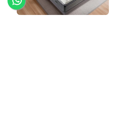
Alta qualidade
Colchão de Alta Gama Amsterdam Deluxe, 30
cm de Altura, com Viscolátex Premium
Terapéutico
52
d.
08
:
36
:
27
236,
33 €
472,66 €
Descúbrelo