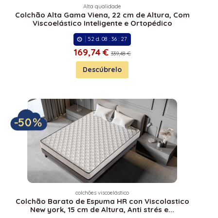
Alta qualidade
Colchão Alta Gama Viena, 22 cm de Altura, Com
Viscoelástico Inteligente e Ortopédico
52
d.
08
:
36
:
27
169,
74 €
339,48 €
Descúbrelo
colchões viscoelástico
Colchão Barato de Espuma HR con Viscolastico
New york, 15 cm de Altura, Anti strés e...