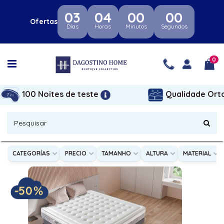
03
04
00
00
Ofertas
Días
Horas
Minutos
Segundos
0
100 Noites de teste
Qualidade Ort
colchões
CATEGORÍAS
PRECIO
TAMANHO
ALTURA
MATERIAL