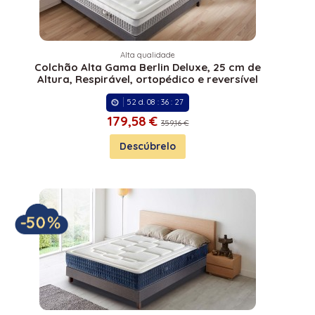
Alta qualidade
Colchão Alta Gama Berlin Deluxe, 25 cm de
Altura, Respirável, ortopédico e reversível
52
d.
08
:
36
:
27
179,
58 €
359,16 €
Descúbrelo