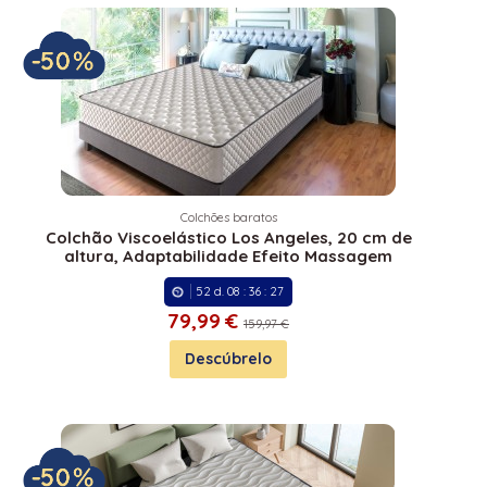
Colchões baratos
Colchão Viscoelástico Los Angeles, 20 cm de
altura, Adaptabilidade Efeito Massagem
52
d.
08
:
36
:
27
79,
99 €
159,97 €
Descúbrelo