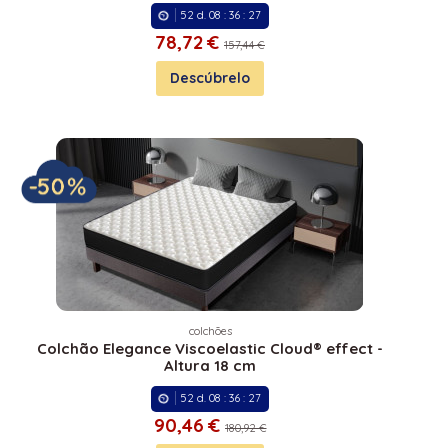
52
d.
08
:
36
:
27
78,
72 €
157,44 €
Descúbrelo
colchões
Colchão Elegance Viscoelastic Cloud® effect -
Altura 18 cm
52
d.
08
:
36
:
27
90,
46 €
180,92 €