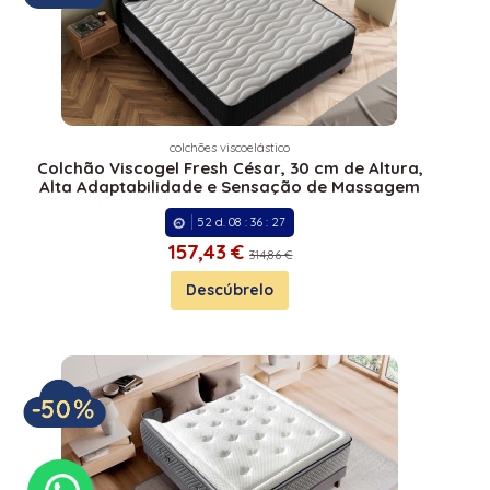
colchões viscoelástico
Colchão Viscogel Fresh César, 30 cm de Altura,
Alta Adaptabilidade e Sensação de Massagem
52
d.
08
:
36
:
27
157,
43 €
314,86 €
Descúbrelo